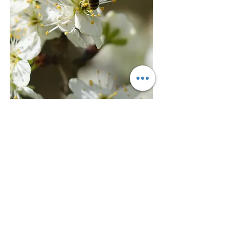
Martinshof Berg
Carina und Benjamin Brochhagen
Rheinbacher Str. 62, 53505 Berg
Vertrag widerrufen
hallo@martinshof-berg.de