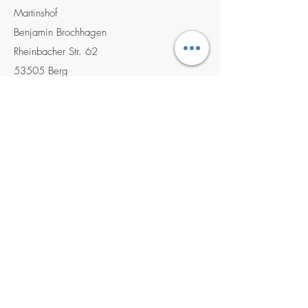
Martinshof
Benjamin Brochhagen
Rheinbacher Str. 62
53505 Berg
Retouren und Widerrufe
Alles dazu findest Du in der
Widerrufbelehrung
.
Martinshof Berg
Carina und Benjamin Brochhagen
Rheinbacher Str. 62, 53505 Berg