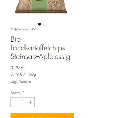
Artikelnummer: 066
Bio-
Landkartoffelchips –
Steinsalz-Apfelessig
Preis
3,99 €
3,19 €
/
100g
3,19 €
zzgl. Versand
pro
100
Anzahl
*
Gramm