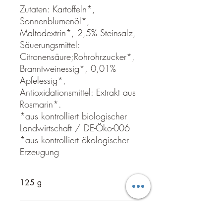
Zutaten: Kartoffeln*,
Sonnenblumenöl*,
Maltodextrin*, 2,5% Steinsalz,
Säuerungsmittel:
Citronensäure;Rohrohrzucker*,
Branntweinessig*, 0,01%
Apfelessig*,
Antioxidationsmittel: Extrakt aus
Rosmarin*.
*aus kontrolliert biologischer
Landwirtschaft / DE-Öko-006
*aus kontrolliert ökologischer
Erzeugung
125 g
Hergestellt in Deutschland von:
Schneller Versand (3-5
Johanning Snack GmbH & Co.KG