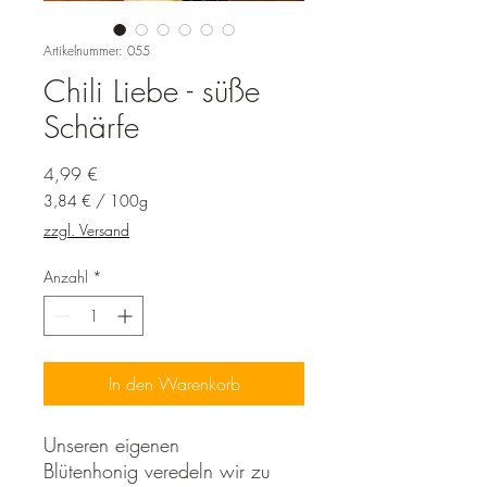
Artikelnummer: 055
Chili Liebe - süße
Schärfe
Preis
4,99 €
3,84 €
/
100g
3,84 €
zzgl. Versand
pro
100
Anzahl
*
Gramm
In den Warenkorb
Unseren eigenen
Blütenhonig veredeln wir zu